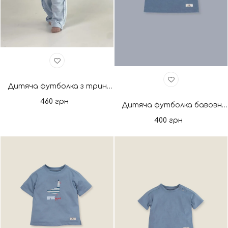
Дитяча футболка з тринитки Coconut Milk. Нова колекція
460 грн
Дитяча футболка бавовняна блакитна/молоко. Нова колекція
400 грн