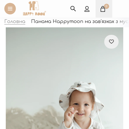
0
Оплата карткою «Пакун
Головна
Панама Happymoon на зав'язках з мусл