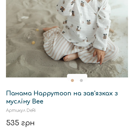
Панама Happymoon на зав'язках з
мусліну Bee
Артикул
DeRi
535 грн