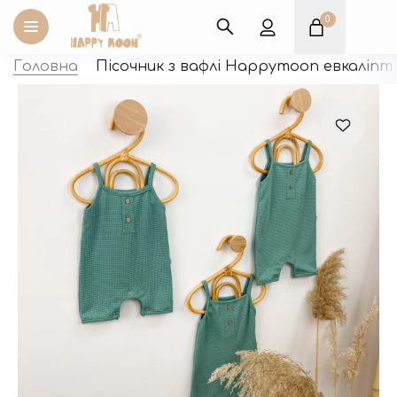
0
Оплата карткою «Паку
Головна
Пісочник з вафлі Happymoon евкаліпт