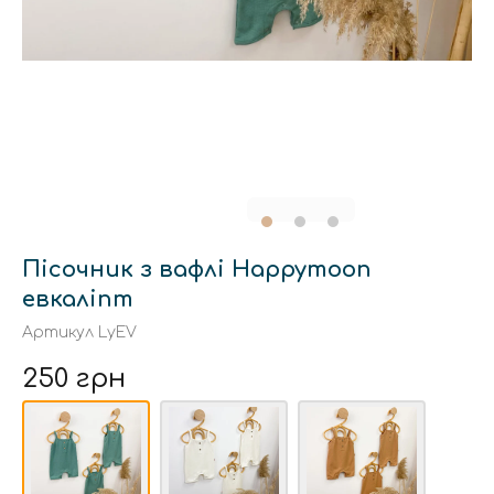
Пісочник з вафлі Happymoon
евкаліпт
Артикул
LyEV
250 грн