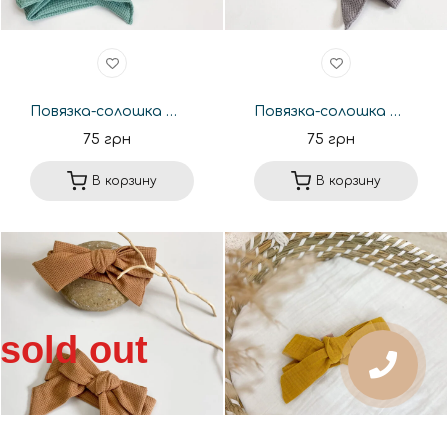
Повязка-солошка Happymoon с вафли эвкалипт
Повязка-солошка Happymoon с вафли серая
75 грн
75 грн
В корзину
В корзину
sold out