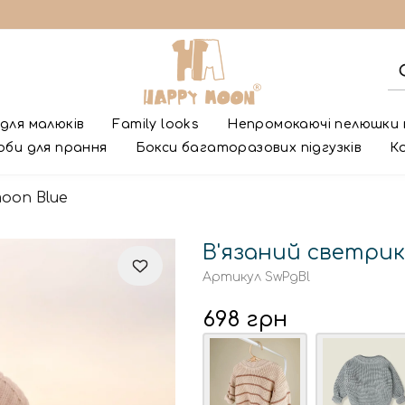
для малюків
Family looks
Непромокаючі пелюшки
оби для прання
Бокси багаторазових підгузків
К
oon Blue
В'язаний светри
Артикул
SwPgBl
698 грн