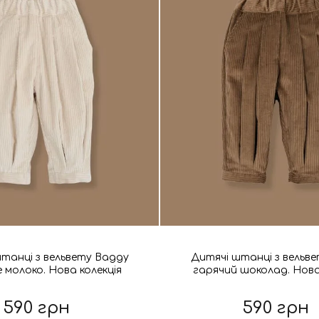
танці з вельвету Baggy
Дитячі штанці з вельв
 молоко. Нова колекція
гарячий шоколад. Нова
590 грн
590 грн