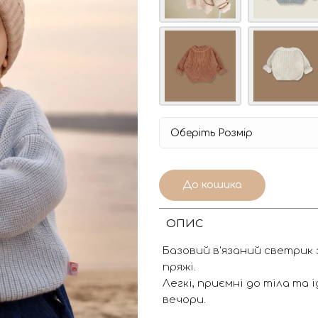
До кошика
ОПИС
Базовий в'язаний светрик 
пряжі.
Легкі, приємні до тіла та 
вечори.