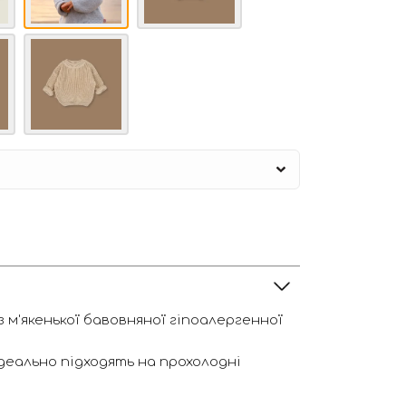
з м'якенької бавовняної гіпоалергенної
ідеально підходять на прохолодні