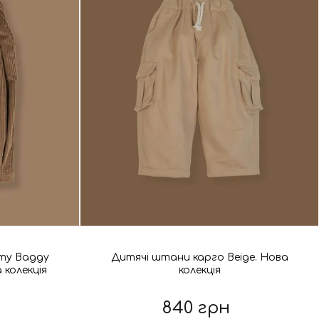
ету Baggy
Дитячі штани карго Beige. Нова
 колекція
колекція
840 грн