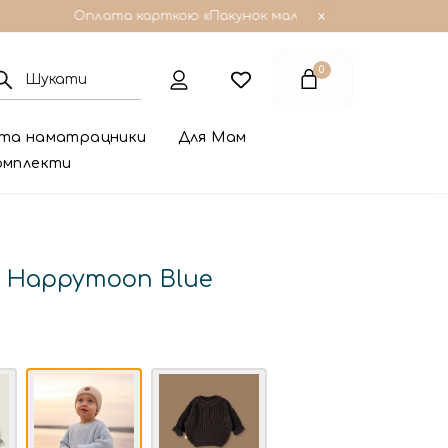
Оплата карткою «Пакунок малюка», допомогою до рок
x
0
 та наматрацники
Для Мам
омплекти
к Happymoon Blue