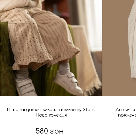
Штанці дитячі кльош з вельвету Stars.
Дитячі ш
Нова колекція
пряжене
580 грн