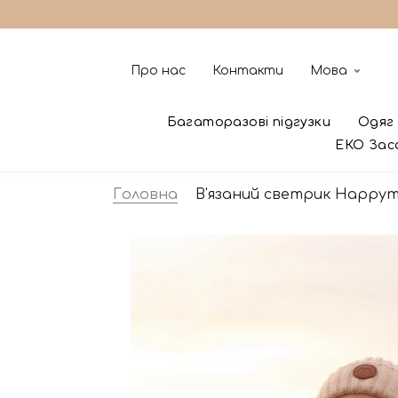
Про нас
Контакти
Мова
Багаторазові підгузки
Одяг 
ЕКО Зас
Головна
В'язаний светрик Happym