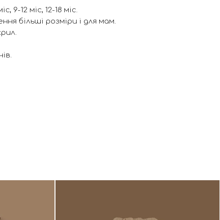
іс, 9-12 міс, 12-18 міс.
ння більші розміри і для мам.
крил.
ів.